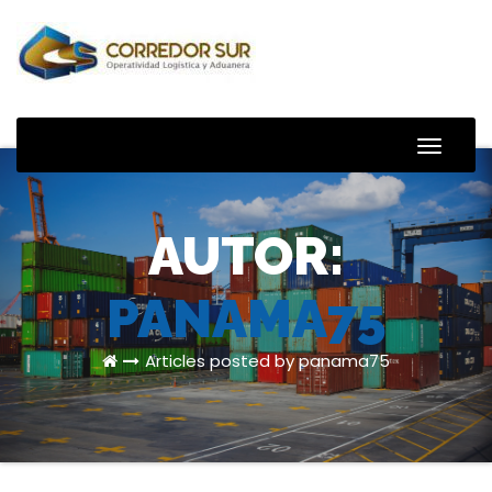
Toggle
Naviga
AUTOR:
PANAMA75
Articles posted by panama75